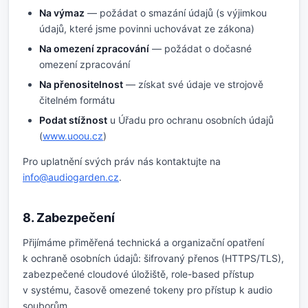
Na výmaz
— požádat o smazání údajů (s výjimkou
údajů, které jsme povinni uchovávat ze zákona)
Na omezení zpracování
— požádat o dočasné
omezení zpracování
Na přenositelnost
— získat své údaje ve strojově
čitelném formátu
Podat stížnost
u Úřadu pro ochranu osobních údajů
(
www.uoou.cz
)
Pro uplatnění svých práv nás kontaktujte na
info@audiogarden.cz
.
8. Zabezpečení
Přijímáme přiměřená technická a organizační opatření
k ochraně osobních údajů: šifrovaný přenos (HTTPS/TLS),
zabezpečené cloudové úložiště, role-based přístup
v systému, časově omezené tokeny pro přístup k audio
souborům.