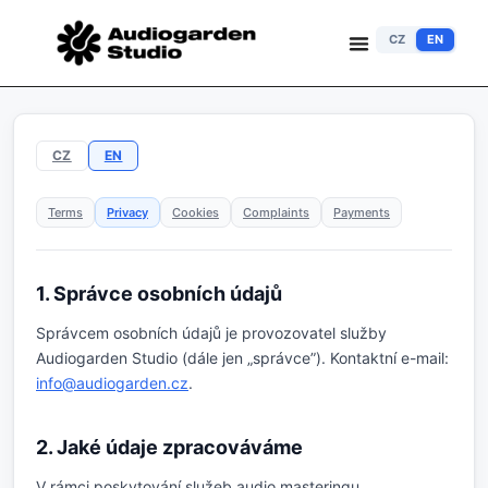
CZ
EN
CZ
EN
Terms
Privacy
Cookies
Complaints
Payments
1. Správce osobních údajů
Správcem osobních údajů je provozovatel služby
Audiogarden Studio (dále jen „správce”). Kontaktní e-mail:
info@audiogarden.cz
.
2. Jaké údaje zpracováváme
V rámci poskytování služeb audio masteringu