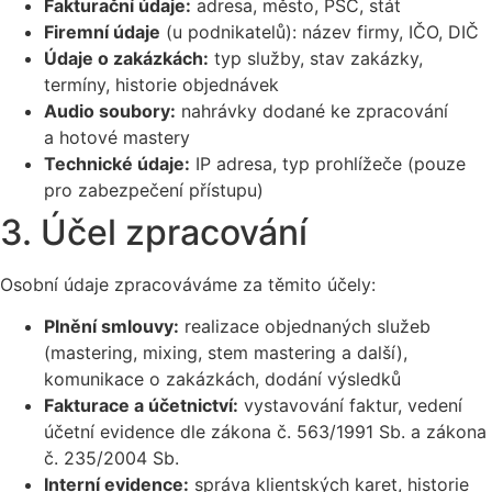
Fakturační údaje:
adresa, město, PSČ, stát
Firemní údaje
(u podnikatelů): název firmy, IČO, DIČ
Údaje o zakázkách:
typ služby, stav zakázky,
termíny, historie objednávek
Audio soubory:
nahrávky dodané ke zpracování
a hotové mastery
Technické údaje:
IP adresa, typ prohlížeče (pouze
pro zabezpečení přístupu)
3. Účel zpracování
Osobní údaje zpracováváme za těmito účely:
Plnění smlouvy:
realizace objednaných služeb
(mastering, mixing, stem mastering a další),
komunikace o zakázkách, dodání výsledků
Fakturace a účetnictví:
vystavování faktur, vedení
účetní evidence dle zákona č. 563/1991 Sb. a zákona
č. 235/2004 Sb.
Interní evidence:
správa klientských karet, historie