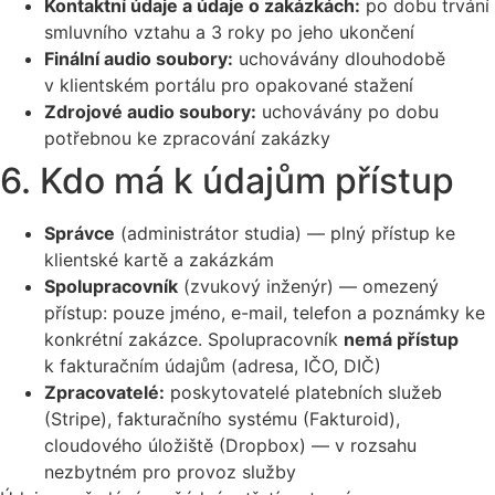
Kontaktní údaje a údaje o zakázkách:
po dobu trvání
smluvního vztahu a 3 roky po jeho ukončení
Finální audio soubory:
uchovávány dlouhodobě
v klientském portálu pro opakované stažení
Zdrojové audio soubory:
uchovávány po dobu
potřebnou ke zpracování zakázky
6. Kdo má k údajům přístup
Správce
(administrátor studia) — plný přístup ke
klientské kartě a zakázkám
Spolupracovník
(zvukový inženýr) — omezený
přístup: pouze jméno, e-mail, telefon a poznámky ke
konkrétní zakázce. Spolupracovník
nemá přístup
k fakturačním údajům (adresa, IČO, DIČ)
Zpracovatelé:
poskytovatelé platebních služeb
(Stripe), fakturačního systému (Fakturoid),
cloudového úložiště (Dropbox) — v rozsahu
nezbytném pro provoz služby