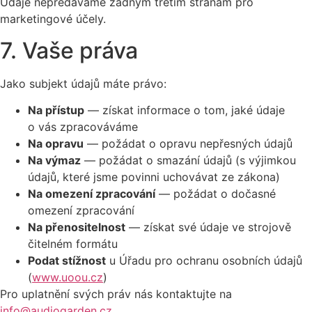
Údaje nepředáváme žádným třetím stranám pro
marketingové účely.
7. Vaše práva
Jako subjekt údajů máte právo:
Na přístup
— získat informace o tom, jaké údaje
o vás zpracováváme
Na opravu
— požádat o opravu nepřesných údajů
Na výmaz
— požádat o smazání údajů (s výjimkou
údajů, které jsme povinni uchovávat ze zákona)
Na omezení zpracování
— požádat o dočasné
omezení zpracování
Na přenositelnost
— získat své údaje ve strojově
čitelném formátu
Podat stížnost
u Úřadu pro ochranu osobních údajů
(
www.uoou.cz
)
Pro uplatnění svých práv nás kontaktujte na
info@audiogarden.cz
.