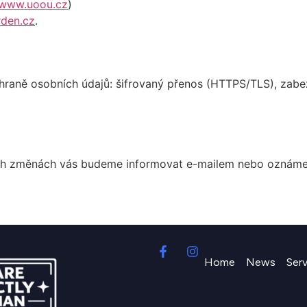
www.uoou.cz
)
rden.cz
.
chraně osobních údajů: šifrovaný přenos (HTTPS/TLS), zabe
h změnách vás budeme informovat e-mailem nebo oznámením
Home
News
Ser