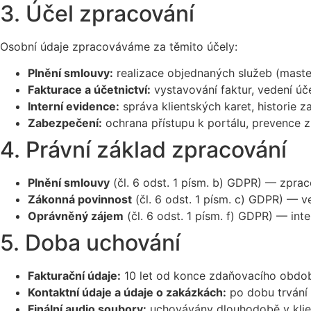
3. Účel zpracování
Osobní údaje zpracováváme za těmito účely:
Plnění smlouvy:
realizace objednaných služeb (maste
Fakturace a účetnictví:
vystavování faktur, vedení úč
Interní evidence:
správa klientských karet, historie za
Zabezpečení:
ochrana přístupu k portálu, prevence z
4. Právní základ zpracování
Plnění smlouvy
(čl. 6 odst. 1 písm. b) GDPR) — zprac
Zákonná povinnost
(čl. 6 odst. 1 písm. c) GDPR) — v
Oprávněný zájem
(čl. 6 odst. 1 písm. f) GDPR) — int
5. Doba uchování
Fakturační údaje:
10 let od konce zdaňovacího období
Kontaktní údaje a údaje o zakázkách:
po dobu trvání 
Finální audio soubory:
uchovávány dlouhodobě v klie