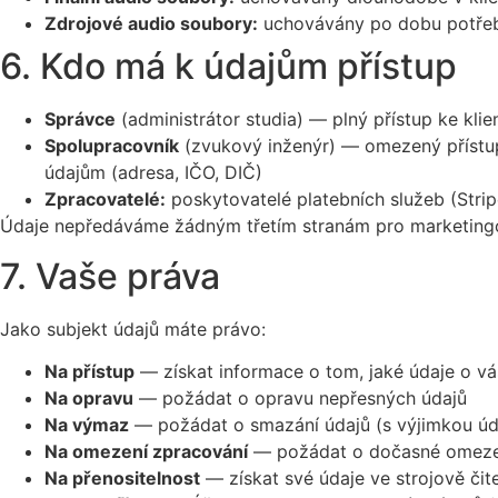
Zdrojové audio soubory:
uchovávány po dobu potřeb
6. Kdo má k údajům přístup
Správce
(administrátor studia) — plný přístup ke kli
Spolupracovník
(zvukový inženýr) — omezený přístup
údajům (adresa, IČO, DIČ)
Zpracovatelé:
poskytovatelé platebních služeb (Stri
Údaje nepředáváme žádným třetím stranám pro marketingo
7. Vaše práva
Jako subjekt údajů máte právo:
Na přístup
— získat informace o tom, jaké údaje o 
Na opravu
— požádat o opravu nepřesných údajů
Na výmaz
— požádat o smazání údajů (s výjimkou úda
Na omezení zpracování
— požádat o dočasné omeze
Na přenositelnost
— získat své údaje ve strojově či