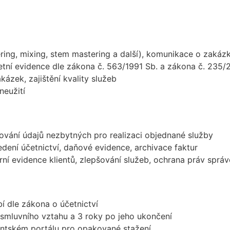
ring, mixing, stem mastering a další), komunikace o zakáz
etní evidence dle zákona č. 563/1991 Sb. a zákona č. 235/
kázek, zajištění kvality služeb
neužití
ování údajů nezbytných pro realizaci objednané služby
edení účetnictví, daňové evidence, archivace faktur
erní evidence klientů, zlepšování služeb, ochrana práv sprá
 dle zákona o účetnictví
smluvního vztahu a 3 roky po jeho ukončení
ntském portálu pro opakované stažení