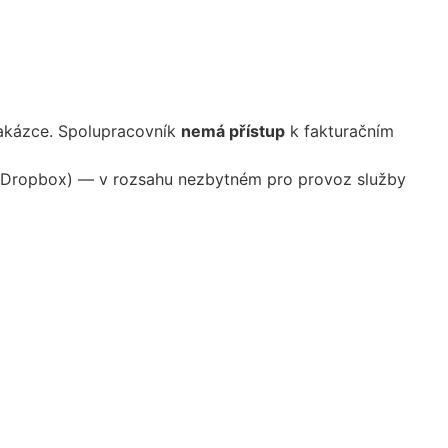
zakázce. Spolupracovník
nemá přístup
k fakturačním
tě (Dropbox) — v rozsahu nezbytném pro provoz služby