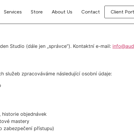
Services
Store
About Us
Contact
Client Port
n Studio (dále jen „správce”). Kontaktní e-mail:
info@aud
ch služeb zpracováváme následující osobní údaje:
o
, historie objednávek
tové mastery
ro zabezpečení přístupu)