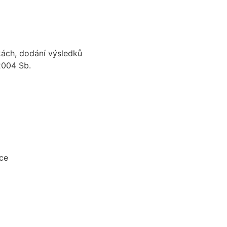
kách, dodání výsledků
2004 Sb.
vce