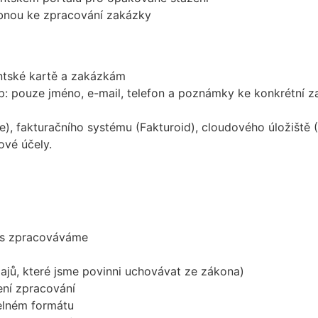
nou ke zpracování zakázky
entské kartě a zakázkám
: pouze jméno, e-mail, telefon a poznámky ke konkrétní 
pe), fakturačního systému (Fakturoid), cloudového úložiš
vé účely.
vás zpracováváme
jů, které jsme povinni uchovávat ze zákona)
ní zpracování
telném formátu