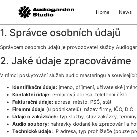
Home
News
1. Správce osobních údajů
Správcem osobních údajů je provozovatel služby Audiogarde
2. Jaké údaje zpracováváme
V rámci poskytování služeb audio masteringu a související
Identifikační údaje:
jméno, příjmení, uživatelské jmén
Kontaktní údaje:
e-mailová adresa, telefonní číslo
Fakturační údaje:
adresa, město, PSČ, stát
Firemní údaje
(u podnikatelů): název firmy, IČO, DIČ
Údaje o zakázkách:
typ služby, stav zakázky, termíny
Audio soubory:
nahrávky dodané ke zpracování a ho
Technické údaje:
IP adresa, typ prohlížeče (pouze p