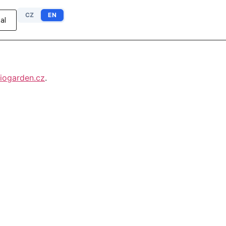
CZ
EN
al
iogarden.cz
.