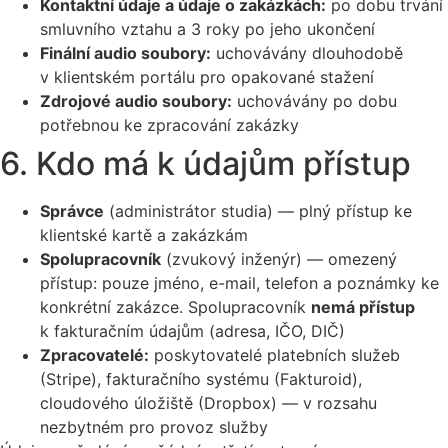
Kontaktní údaje a údaje o zakázkách:
po dobu trvání
smluvního vztahu a 3 roky po jeho ukončení
Finální audio soubory:
uchovávány dlouhodobě
v klientském portálu pro opakované stažení
Zdrojové audio soubory:
uchovávány po dobu
potřebnou ke zpracování zakázky
6. Kdo má k údajům přístup
Správce
(administrátor studia) — plný přístup ke
klientské kartě a zakázkám
Spolupracovník
(zvukový inženýr) — omezený
přístup: pouze jméno, e-mail, telefon a poznámky ke
konkrétní zakázce. Spolupracovník
nemá přístup
k fakturačním údajům (adresa, IČO, DIČ)
Zpracovatelé:
poskytovatelé platebních služeb
(Stripe), fakturačního systému (Fakturoid),
cloudového úložiště (Dropbox) — v rozsahu
nezbytném pro provoz služby