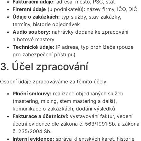
Fakturační údaje:
adresa, město, PSČ, stát
Firemní údaje
(u podnikatelů): název firmy, IČO, DIČ
Údaje o zakázkách:
typ služby, stav zakázky,
termíny, historie objednávek
Audio soubory:
nahrávky dodané ke zpracování
a hotové mastery
Technické údaje:
IP adresa, typ prohlížeče (pouze
pro zabezpečení přístupu)
3. Účel zpracování
Osobní údaje zpracováváme za těmito účely:
Plnění smlouvy:
realizace objednaných služeb
(mastering, mixing, stem mastering a další),
komunikace o zakázkách, dodání výsledků
Fakturace a účetnictví:
vystavování faktur, vedení
účetní evidence dle zákona č. 563/1991 Sb. a zákona
č. 235/2004 Sb.
Interní evidence:
správa klientských karet, historie