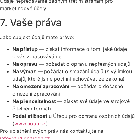
Údaje nepředáváme žádným třetím stranám pro
marketingové účely.
7. Vaše práva
Jako subjekt údajů máte právo:
Na přístup
— získat informace o tom, jaké údaje
o vás zpracováváme
Na opravu
— požádat o opravu nepřesných údajů
Na výmaz
— požádat o smazání údajů (s výjimkou
údajů, které jsme povinni uchovávat ze zákona)
Na omezení zpracování
— požádat o dočasné
omezení zpracování
Na přenositelnost
— získat své údaje ve strojově
čitelném formátu
Podat stížnost
u Úřadu pro ochranu osobních údajů
(
www.uoou.cz
)
Pro uplatnění svých práv nás kontaktujte na
info@audiogarden.cz
.