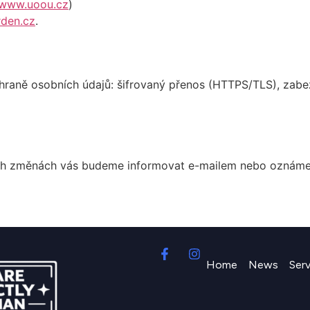
www.uoou.cz
)
rden.cz
.
chraně osobních údajů: šifrovaný přenos (HTTPS/TLS), zabe
h změnách vás budeme informovat e-mailem nebo oznámením
Home
News
Ser