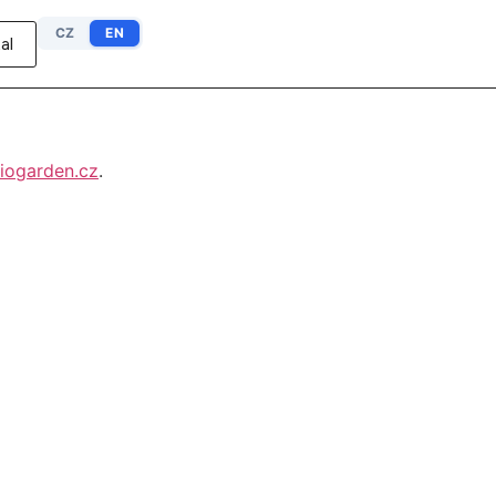
CZ
EN
al
iogarden.cz
.