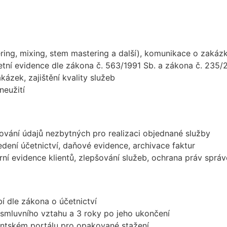
ring, mixing, stem mastering a další), komunikace o zakáz
etní evidence dle zákona č. 563/1991 Sb. a zákona č. 235/
kázek, zajištění kvality služeb
neužití
ování údajů nezbytných pro realizaci objednané služby
edení účetnictví, daňové evidence, archivace faktur
erní evidence klientů, zlepšování služeb, ochrana práv sprá
 dle zákona o účetnictví
smluvního vztahu a 3 roky po jeho ukončení
ntském portálu pro opakované stažení