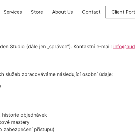
Services
Store
About Us
Contact
Client Port
n Studio (dále jen „správce”). Kontaktní e-mail:
info@aud
ch služeb zpracováváme následující osobní údaje:
o
, historie objednávek
tové mastery
ro zabezpečení přístupu)