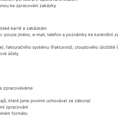
nou ke zpracování zakázky
entské kartě a zakázkám
: pouze jméno, e-mail, telefon a poznámky ke konkrétní 
pe), fakturačního systému (Fakturoid), cloudového úložiš
vé účely.
vás zpracováváme
jů, které jsme povinni uchovávat ze zákona)
ní zpracování
telném formátu