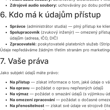
Zdrojové audio soubory:
uchovávány po dobu potřeb
6. Kdo má k údajům přístup
Správce
(administrátor studia) — plný přístup ke kli
Spolupracovník
(zvukový inženýr) — omezený přístup
údajům (adresa, IČO, DIČ)
Zpracovatelé:
poskytovatelé platebních služeb (Stri
Údaje nepředáváme žádným třetím stranám pro marketingo
7. Vaše práva
Jako subjekt údajů máte právo:
Na přístup
— získat informace o tom, jaké údaje o 
Na opravu
— požádat o opravu nepřesných údajů
Na výmaz
— požádat o smazání údajů (s výjimkou úda
Na omezení zpracování
— požádat o dočasné omeze
Na přenositelnost
— získat své údaje ve strojově či