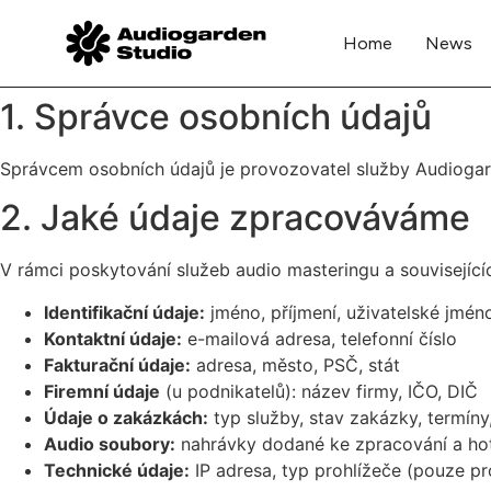
Home
News
1. Správce osobních údajů
Správcem osobních údajů je provozovatel služby Audiogarde
2. Jaké údaje zpracováváme
V rámci poskytování služeb audio masteringu a související
Identifikační údaje:
jméno, příjmení, uživatelské jmén
Kontaktní údaje:
e-mailová adresa, telefonní číslo
Fakturační údaje:
adresa, město, PSČ, stát
Firemní údaje
(u podnikatelů): název firmy, IČO, DIČ
Údaje o zakázkách:
typ služby, stav zakázky, termíny
Audio soubory:
nahrávky dodané ke zpracování a ho
Technické údaje:
IP adresa, typ prohlížeče (pouze p