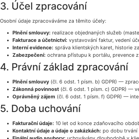
3. Účel zpracování
Osobní údaje zpracováváme za těmito účely:
Plnění smlouvy:
realizace objednaných služeb (maste
Fakturace a účetnictví:
vystavování faktur, vedení úč
Interní evidence:
správa klientských karet, historie za
Zabezpečení:
ochrana přístupu k portálu, prevence z
4. Právní základ zpracování
Plnění smlouvy
(čl. 6 odst. 1 písm. b) GDPR) — zprac
Zákonná povinnost
(čl. 6 odst. 1 písm. c) GDPR) — v
Oprávněný zájem
(čl. 6 odst. 1 písm. f) GDPR) — int
5. Doba uchování
Fakturační údaje:
10 let od konce zdaňovacího období
Kontaktní údaje a údaje o zakázkách:
po dobu trvání 
Finální audio soubory:
uchovávány dlouhodobě v klie