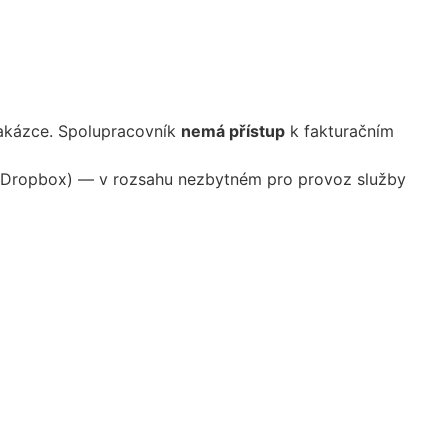
zakázce. Spolupracovník
nemá přístup
k fakturačním
tě (Dropbox) — v rozsahu nezbytném pro provoz služby