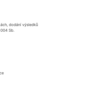
kách, dodání výsledků
2004 Sb.
vce