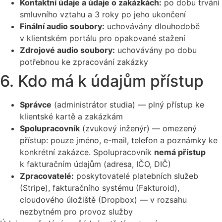
Kontaktní údaje a údaje o zakázkách:
po dobu trvání
smluvního vztahu a 3 roky po jeho ukončení
Finální audio soubory:
uchovávány dlouhodobě
v klientském portálu pro opakované stažení
Zdrojové audio soubory:
uchovávány po dobu
potřebnou ke zpracování zakázky
6. Kdo má k údajům přístup
Správce
(administrátor studia) — plný přístup ke
klientské kartě a zakázkám
Spolupracovník
(zvukový inženýr) — omezený
přístup: pouze jméno, e-mail, telefon a poznámky ke
konkrétní zakázce. Spolupracovník
nemá přístup
k fakturačním údajům (adresa, IČO, DIČ)
Zpracovatelé:
poskytovatelé platebních služeb
(Stripe), fakturačního systému (Fakturoid),
cloudového úložiště (Dropbox) — v rozsahu
nezbytném pro provoz služby