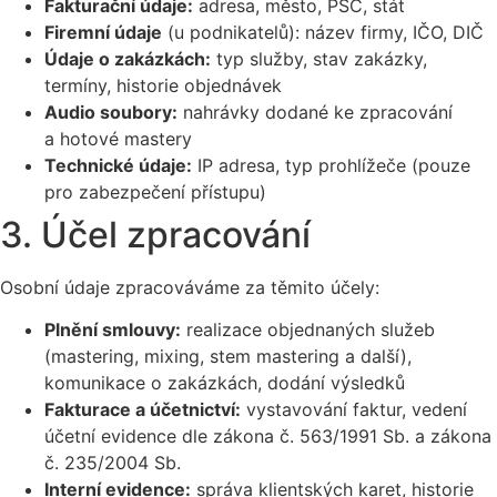
Fakturační údaje:
adresa, město, PSČ, stát
Firemní údaje
(u podnikatelů): název firmy, IČO, DIČ
Údaje o zakázkách:
typ služby, stav zakázky,
termíny, historie objednávek
Audio soubory:
nahrávky dodané ke zpracování
a hotové mastery
Technické údaje:
IP adresa, typ prohlížeče (pouze
pro zabezpečení přístupu)
3. Účel zpracování
Osobní údaje zpracováváme za těmito účely:
Plnění smlouvy:
realizace objednaných služeb
(mastering, mixing, stem mastering a další),
komunikace o zakázkách, dodání výsledků
Fakturace a účetnictví:
vystavování faktur, vedení
účetní evidence dle zákona č. 563/1991 Sb. a zákona
č. 235/2004 Sb.
Interní evidence:
správa klientských karet, historie