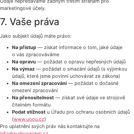
Údaje nepředáváme žádným třetím stranám pro
marketingové účely.
7. Vaše práva
Jako subjekt údajů máte právo:
Na přístup
— získat informace o tom, jaké údaje
o vás zpracováváme
Na opravu
— požádat o opravu nepřesných údajů
Na výmaz
— požádat o smazání údajů (s výjimkou
údajů, které jsme povinni uchovávat ze zákona)
Na omezení zpracování
— požádat o dočasné
omezení zpracování
Na přenositelnost
— získat své údaje ve strojově
čitelném formátu
Podat stížnost
u Úřadu pro ochranu osobních údajů
(
www.uoou.cz
)
Pro uplatnění svých práv nás kontaktujte na
info@audiogarden.cz
.