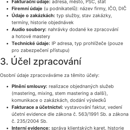
Fakturační údaje:
adresa, město, PSČ, stát
Firemní údaje
(u podnikatelů): název firmy, IČO, DIČ
Údaje o zakázkách:
typ služby, stav zakázky,
termíny, historie objednávek
Audio soubory:
nahrávky dodané ke zpracování
a hotové mastery
Technické údaje:
IP adresa, typ prohlížeče (pouze
pro zabezpečení přístupu)
3. Účel zpracování
Osobní údaje zpracováváme za těmito účely:
Plnění smlouvy:
realizace objednaných služeb
(mastering, mixing, stem mastering a další),
komunikace o zakázkách, dodání výsledků
Fakturace a účetnictví:
vystavování faktur, vedení
účetní evidence dle zákona č. 563/1991 Sb. a zákona
č. 235/2004 Sb.
Interní evidence:
správa klientských karet, historie