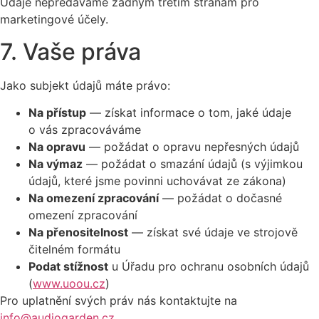
Údaje nepředáváme žádným třetím stranám pro
marketingové účely.
7. Vaše práva
Jako subjekt údajů máte právo:
Na přístup
— získat informace o tom, jaké údaje
o vás zpracováváme
Na opravu
— požádat o opravu nepřesných údajů
Na výmaz
— požádat o smazání údajů (s výjimkou
údajů, které jsme povinni uchovávat ze zákona)
Na omezení zpracování
— požádat o dočasné
omezení zpracování
Na přenositelnost
— získat své údaje ve strojově
čitelném formátu
Podat stížnost
u Úřadu pro ochranu osobních údajů
(
www.uoou.cz
)
Pro uplatnění svých práv nás kontaktujte na
info@audiogarden.cz
.