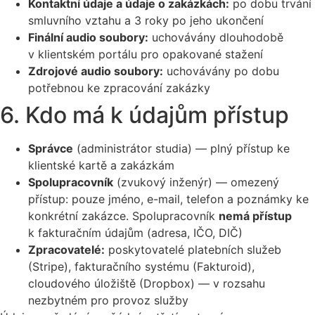
Kontaktní údaje a údaje o zakázkách:
po dobu trvání
smluvního vztahu a 3 roky po jeho ukončení
Finální audio soubory:
uchovávány dlouhodobě
v klientském portálu pro opakované stažení
Zdrojové audio soubory:
uchovávány po dobu
potřebnou ke zpracování zakázky
6. Kdo má k údajům přístup
Správce
(administrátor studia) — plný přístup ke
klientské kartě a zakázkám
Spolupracovník
(zvukový inženýr) — omezený
přístup: pouze jméno, e-mail, telefon a poznámky ke
konkrétní zakázce. Spolupracovník
nemá přístup
k fakturačním údajům (adresa, IČO, DIČ)
Zpracovatelé:
poskytovatelé platebních služeb
(Stripe), fakturačního systému (Fakturoid),
cloudového úložiště (Dropbox) — v rozsahu
nezbytném pro provoz služby