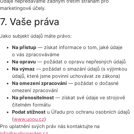
Údaje nepředáváme žádným třetím stranám pro
marketingové účely.
7. Vaše práva
Jako subjekt údajů máte právo:
Na přístup
— získat informace o tom, jaké údaje
o vás zpracováváme
Na opravu
— požádat o opravu nepřesných údajů
Na výmaz
— požádat o smazání údajů (s výjimkou
údajů, které jsme povinni uchovávat ze zákona)
Na omezení zpracování
— požádat o dočasné
omezení zpracování
Na přenositelnost
— získat své údaje ve strojově
čitelném formátu
Podat stížnost
u Úřadu pro ochranu osobních údajů
(
www.uoou.cz
)
Pro uplatnění svých práv nás kontaktujte na
info@audiogarden.cz
.