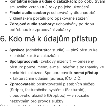
Kontaktní údaje a údaje o zakázkách:
po dobu trvání
smluvního vztahu a 3 roky po jeho ukončení
Finální audio soubory:
uchovávány dlouhodobě
v klientském portálu pro opakované stažení
Zdrojové audio soubory:
uchovávány po dobu
potřebnou ke zpracování zakázky
6. Kdo má k údajům přístup
Správce
(administrátor studia) — plný přístup ke
klientské kartě a zakázkám
Spolupracovník
(zvukový inženýr) — omezený
přístup: pouze jméno, e-mail, telefon a poznámky ke
konkrétní zakázce. Spolupracovník
nemá přístup
k fakturačním údajům (adresa, IČO, DIČ)
Zpracovatelé:
poskytovatelé platebních služeb
(Stripe), fakturačního systému (Fakturoid),
cloudového úložiště (Dropbox) — v rozsahu
nezbytném pro provoz služby