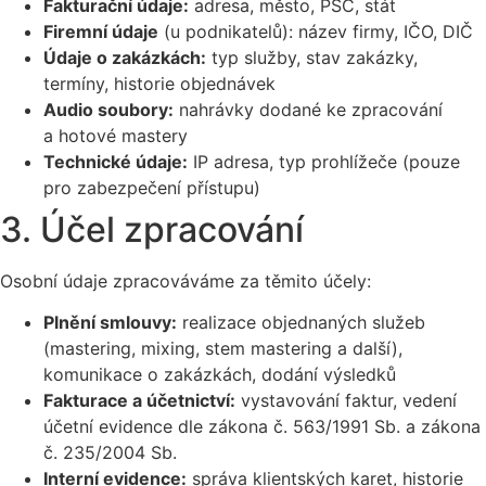
Fakturační údaje:
adresa, město, PSČ, stát
Firemní údaje
(u podnikatelů): název firmy, IČO, DIČ
Údaje o zakázkách:
typ služby, stav zakázky,
termíny, historie objednávek
Audio soubory:
nahrávky dodané ke zpracování
a hotové mastery
Technické údaje:
IP adresa, typ prohlížeče (pouze
pro zabezpečení přístupu)
3. Účel zpracování
Osobní údaje zpracováváme za těmito účely:
Plnění smlouvy:
realizace objednaných služeb
(mastering, mixing, stem mastering a další),
komunikace o zakázkách, dodání výsledků
Fakturace a účetnictví:
vystavování faktur, vedení
účetní evidence dle zákona č. 563/1991 Sb. a zákona
č. 235/2004 Sb.
Interní evidence:
správa klientských karet, historie