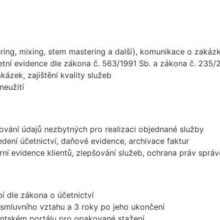
ring, mixing, stem mastering a další), komunikace o zakáz
etní evidence dle zákona č. 563/1991 Sb. a zákona č. 235/
kázek, zajištění kvality služeb
neužití
ování údajů nezbytných pro realizaci objednané služby
edení účetnictví, daňové evidence, archivace faktur
erní evidence klientů, zlepšování služeb, ochrana práv sprá
 dle zákona o účetnictví
smluvního vztahu a 3 roky po jeho ukončení
ntském portálu pro opakované stažení