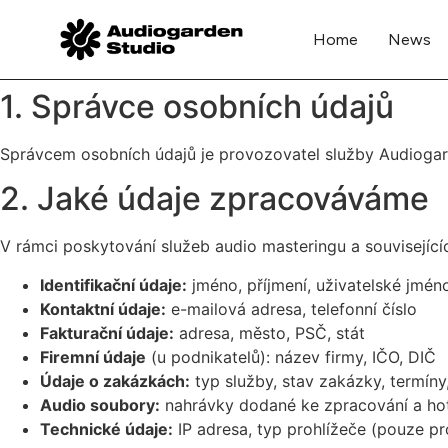
Home
News
1. Správce osobních údajů
Správcem osobních údajů je provozovatel služby Audiogarde
2. Jaké údaje zpracováváme
V rámci poskytování služeb audio masteringu a související
Identifikační údaje:
jméno, příjmení, uživatelské jmén
Kontaktní údaje:
e-mailová adresa, telefonní číslo
Fakturační údaje:
adresa, město, PSČ, stát
Firemní údaje
(u podnikatelů): název firmy, IČO, DIČ
Údaje o zakázkách:
typ služby, stav zakázky, termíny
Audio soubory:
nahrávky dodané ke zpracování a ho
Technické údaje:
IP adresa, typ prohlížeče (pouze p