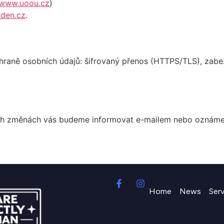
www.uoou.cz
)
rden.cz
.
chraně osobních údajů: šifrovaný přenos (HTTPS/TLS), zabe
h změnách vás budeme informovat e-mailem nebo oznámením
Home
News
Ser