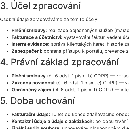
3. Účel zpracování
Osobní údaje zpracováváme za těmito účely:
Plnění smlouvy:
realizace objednaných služeb (maste
Fakturace a účetnictví:
vystavování faktur, vedení úč
Interní evidence:
správa klientských karet, historie za
Zabezpečení:
ochrana přístupu k portálu, prevence z
4. Právní základ zpracování
Plnění smlouvy
(čl. 6 odst. 1 písm. b) GDPR) — zprac
Zákonná povinnost
(čl. 6 odst. 1 písm. c) GDPR) — v
Oprávněný zájem
(čl. 6 odst. 1 písm. f) GDPR) — int
5. Doba uchování
Fakturační údaje:
10 let od konce zdaňovacího období
Kontaktní údaje a údaje o zakázkách:
po dobu trvání 
Finální audio soubory:
uchovávány dlouhodobě v klie