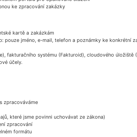
nou ke zpracování zakázky
entské kartě a zakázkám
: pouze jméno, e-mail, telefon a poznámky ke konkrétní 
pe), fakturačního systému (Fakturoid), cloudového úložiš
vé účely.
vás zpracováváme
jů, které jsme povinni uchovávat ze zákona)
ní zpracování
telném formátu