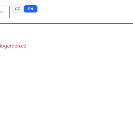
CZ
EN
al
iogarden.cz
.