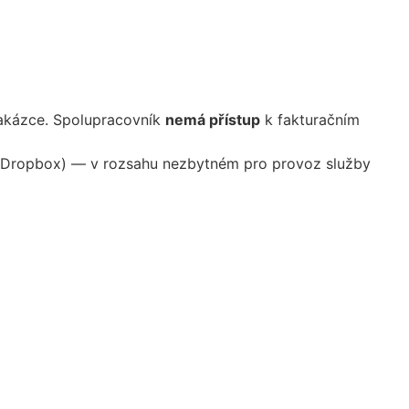
zakázce. Spolupracovník
nemá přístup
k fakturačním
tě (Dropbox) — v rozsahu nezbytném pro provoz služby