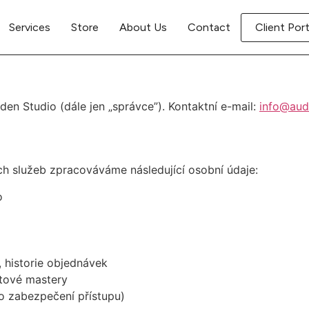
Services
Store
About Us
Contact
Client Port
n Studio (dále jen „správce”). Kontaktní e-mail:
info@aud
ch služeb zpracováváme následující osobní údaje:
o
, historie objednávek
tové mastery
ro zabezpečení přístupu)