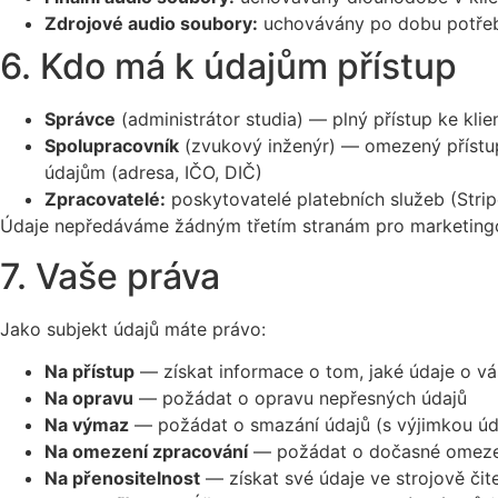
Zdrojové audio soubory:
uchovávány po dobu potřeb
6. Kdo má k údajům přístup
Správce
(administrátor studia) — plný přístup ke kli
Spolupracovník
(zvukový inženýr) — omezený přístup
údajům (adresa, IČO, DIČ)
Zpracovatelé:
poskytovatelé platebních služeb (Stri
Údaje nepředáváme žádným třetím stranám pro marketingo
7. Vaše práva
Jako subjekt údajů máte právo:
Na přístup
— získat informace o tom, jaké údaje o 
Na opravu
— požádat o opravu nepřesných údajů
Na výmaz
— požádat o smazání údajů (s výjimkou úda
Na omezení zpracování
— požádat o dočasné omeze
Na přenositelnost
— získat své údaje ve strojově či