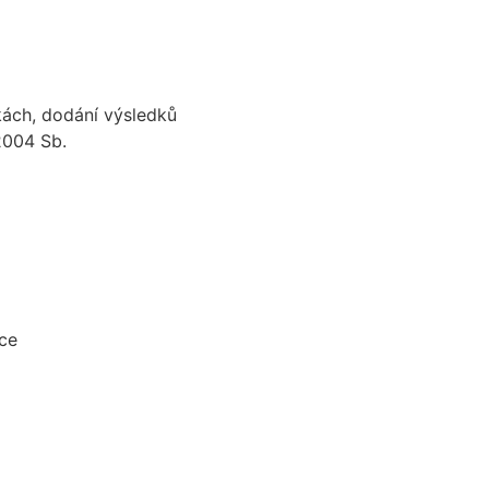
kách, dodání výsledků
2004 Sb.
vce