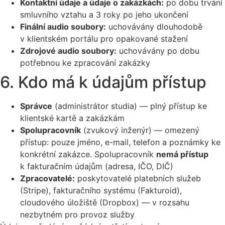
Kontaktní údaje a údaje o zakázkách:
po dobu trvání
smluvního vztahu a 3 roky po jeho ukončení
Finální audio soubory:
uchovávány dlouhodobě
v klientském portálu pro opakované stažení
Zdrojové audio soubory:
uchovávány po dobu
potřebnou ke zpracování zakázky
6. Kdo má k údajům přístup
Správce
(administrátor studia) — plný přístup ke
klientské kartě a zakázkám
Spolupracovník
(zvukový inženýr) — omezený
přístup: pouze jméno, e-mail, telefon a poznámky ke
konkrétní zakázce. Spolupracovník
nemá přístup
k fakturačním údajům (adresa, IČO, DIČ)
Zpracovatelé:
poskytovatelé platebních služeb
(Stripe), fakturačního systému (Fakturoid),
cloudového úložiště (Dropbox) — v rozsahu
nezbytném pro provoz služby