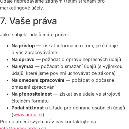
Údaje nepředáváme žádným třetím stranám pro
marketingové účely.
7. Vaše práva
Jako subjekt údajů máte právo:
Na přístup
— získat informace o tom, jaké údaje
o vás zpracováváme
Na opravu
— požádat o opravu nepřesných údajů
Na výmaz
— požádat o smazání údajů (s výjimkou
údajů, které jsme povinni uchovávat ze zákona)
Na omezení zpracování
— požádat o dočasné
omezení zpracování
Na přenositelnost
— získat své údaje ve strojově
čitelném formátu
Podat stížnost
u Úřadu pro ochranu osobních údajů
(
www.uoou.cz
)
Pro uplatnění svých práv nás kontaktujte na
info@audiogarden.cz
.