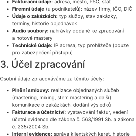
Fakturační údaje:
adresa, město, PSČ, stát
Firemní údaje
(u podnikatelů): název firmy, IČO, DIČ
Údaje o zakázkách:
typ služby, stav zakázky,
termíny, historie objednávek
Audio soubory:
nahrávky dodané ke zpracování
a hotové mastery
Technické údaje:
IP adresa, typ prohlížeče (pouze
pro zabezpečení přístupu)
3. Účel zpracování
Osobní údaje zpracováváme za těmito účely:
Plnění smlouvy:
realizace objednaných služeb
(mastering, mixing, stem mastering a další),
komunikace o zakázkách, dodání výsledků
Fakturace a účetnictví:
vystavování faktur, vedení
účetní evidence dle zákona č. 563/1991 Sb. a zákona
č. 235/2004 Sb.
Interní evidence:
správa klientských karet, historie