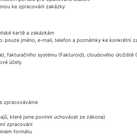
nou ke zpracování zakázky
entské kartě a zakázkám
: pouze jméno, e-mail, telefon a poznámky ke konkrétní 
pe), fakturačního systému (Fakturoid), cloudového úložiš
vé účely.
vás zpracováváme
jů, které jsme povinni uchovávat ze zákona)
ní zpracování
telném formátu