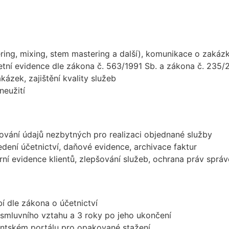
ring, mixing, stem mastering a další), komunikace o zakáz
etní evidence dle zákona č. 563/1991 Sb. a zákona č. 235/
kázek, zajištění kvality služeb
neužití
ování údajů nezbytných pro realizaci objednané služby
edení účetnictví, daňové evidence, archivace faktur
erní evidence klientů, zlepšování služeb, ochrana práv sprá
 dle zákona o účetnictví
smluvního vztahu a 3 roky po jeho ukončení
ntském portálu pro opakované stažení