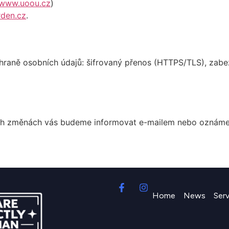
www.uoou.cz
)
rden.cz
.
chraně osobních údajů: šifrovaný přenos (HTTPS/TLS), zabe
h změnách vás budeme informovat e-mailem nebo oznámením
Home
News
Ser