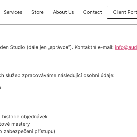
Services
Store
About Us
Contact
Client Port
n Studio (dále jen „správce”). Kontaktní e-mail:
info@aud
ch služeb zpracováváme následující osobní údaje:
o
, historie objednávek
tové mastery
ro zabezpečení přístupu)