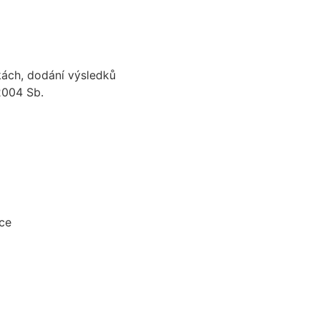
kách, dodání výsledků
2004 Sb.
vce