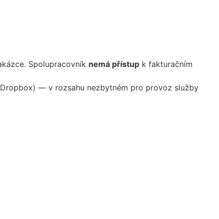
zakázce. Spolupracovník
nemá přístup
k fakturačním
tě (Dropbox) — v rozsahu nezbytném pro provoz služby