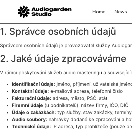
Home
News
1. Správce osobních údajů
Správcem osobních údajů je provozovatel služby Audiogarde
2. Jaké údaje zpracováváme
V rámci poskytování služeb audio masteringu a související
Identifikační údaje:
jméno, příjmení, uživatelské jmén
Kontaktní údaje:
e-mailová adresa, telefonní číslo
Fakturační údaje:
adresa, město, PSČ, stát
Firemní údaje
(u podnikatelů): název firmy, IČO, DIČ
Údaje o zakázkách:
typ služby, stav zakázky, termíny
Audio soubory:
nahrávky dodané ke zpracování a ho
Technické údaje:
IP adresa, typ prohlížeče (pouze p