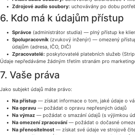
Zdrojové audio soubory:
uchovávány po dobu potřeb
6. Kdo má k údajům přístup
Správce
(administrátor studia) — plný přístup ke kli
Spolupracovník
(zvukový inženýr) — omezený přístup
údajům (adresa, IČO, DIČ)
Zpracovatelé:
poskytovatelé platebních služeb (Stri
Údaje nepředáváme žádným třetím stranám pro marketingo
7. Vaše práva
Jako subjekt údajů máte právo:
Na přístup
— získat informace o tom, jaké údaje o 
Na opravu
— požádat o opravu nepřesných údajů
Na výmaz
— požádat o smazání údajů (s výjimkou úda
Na omezení zpracování
— požádat o dočasné omeze
Na přenositelnost
— získat své údaje ve strojově či