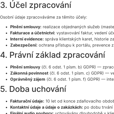
3. Účel zpracování
Osobní údaje zpracováváme za těmito účely:
Plnění smlouvy:
realizace objednaných služeb (maste
Fakturace a účetnictví:
vystavování faktur, vedení úč
Interní evidence:
správa klientských karet, historie za
Zabezpečení:
ochrana přístupu k portálu, prevence z
4. Právní základ zpracování
Plnění smlouvy
(čl. 6 odst. 1 písm. b) GDPR) — zprac
Zákonná povinnost
(čl. 6 odst. 1 písm. c) GDPR) — v
Oprávněný zájem
(čl. 6 odst. 1 písm. f) GDPR) — int
5. Doba uchování
Fakturační údaje:
10 let od konce zdaňovacího období
Kontaktní údaje a údaje o zakázkách:
po dobu trvání 
Finální audio soubory:
uchovávány dlouhodobě v klie