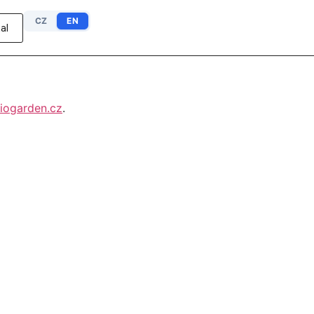
CZ
EN
al
iogarden.cz
.