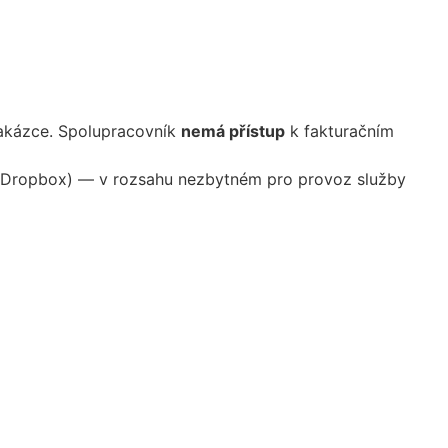
zakázce. Spolupracovník
nemá přístup
k fakturačním
tě (Dropbox) — v rozsahu nezbytném pro provoz služby