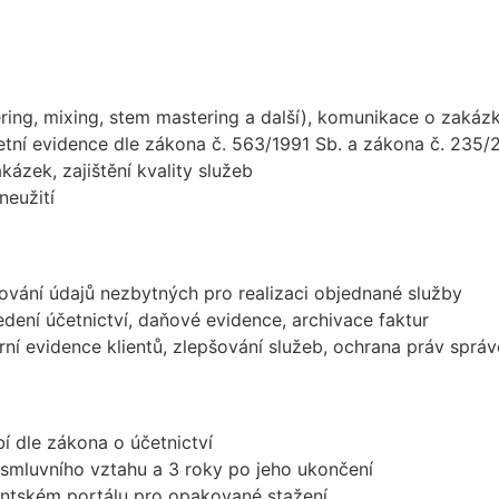
ring, mixing, stem mastering a další), komunikace o zakáz
etní evidence dle zákona č. 563/1991 Sb. a zákona č. 235/
kázek, zajištění kvality služeb
neužití
ování údajů nezbytných pro realizaci objednané služby
edení účetnictví, daňové evidence, archivace faktur
erní evidence klientů, zlepšování služeb, ochrana práv sprá
 dle zákona o účetnictví
smluvního vztahu a 3 roky po jeho ukončení
ntském portálu pro opakované stažení