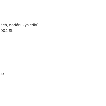
kách, dodání výsledků
2004 Sb.
vce