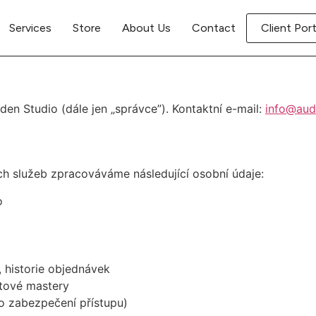
Services
Store
About Us
Contact
Client Port
n Studio (dále jen „správce”). Kontaktní e-mail:
info@aud
ch služeb zpracováváme následující osobní údaje:
o
, historie objednávek
tové mastery
ro zabezpečení přístupu)