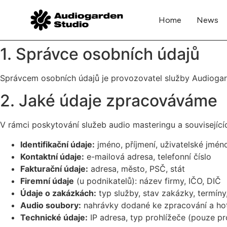
Home
News
1. Správce osobních údajů
Správcem osobních údajů je provozovatel služby Audiogarde
2. Jaké údaje zpracováváme
V rámci poskytování služeb audio masteringu a související
Identifikační údaje:
jméno, příjmení, uživatelské jmén
Kontaktní údaje:
e-mailová adresa, telefonní číslo
Fakturační údaje:
adresa, město, PSČ, stát
Firemní údaje
(u podnikatelů): název firmy, IČO, DIČ
Údaje o zakázkách:
typ služby, stav zakázky, termíny
Audio soubory:
nahrávky dodané ke zpracování a ho
Technické údaje:
IP adresa, typ prohlížeče (pouze p