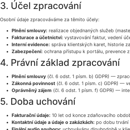
3. Účel zpracování
Osobní údaje zpracováváme za těmito účely:
Plnění smlouvy:
realizace objednaných služeb (maste
Fakturace a účetnictví:
vystavování faktur, vedení úč
Interní evidence:
správa klientských karet, historie za
Zabezpečení:
ochrana přístupu k portálu, prevence z
4. Právní základ zpracování
Plnění smlouvy
(čl. 6 odst. 1 písm. b) GDPR) — zprac
Zákonná povinnost
(čl. 6 odst. 1 písm. c) GDPR) — v
Oprávněný zájem
(čl. 6 odst. 1 písm. f) GDPR) — int
5. Doba uchování
Fakturační údaje:
10 let od konce zdaňovacího období
Kontaktní údaje a údaje o zakázkách:
po dobu trvání 
Finální audio soubory:
uchovávány dlouhodobě v klie