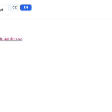
CZ
EN
al
iogarden.cz
.