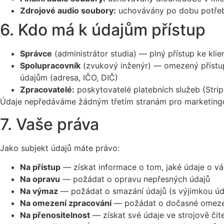
Zdrojové audio soubory:
uchovávány po dobu potřeb
6. Kdo má k údajům přístup
Správce
(administrátor studia) — plný přístup ke kli
Spolupracovník
(zvukový inženýr) — omezený přístup
údajům (adresa, IČO, DIČ)
Zpracovatelé:
poskytovatelé platebních služeb (Stri
Údaje nepředáváme žádným třetím stranám pro marketingo
7. Vaše práva
Jako subjekt údajů máte právo:
Na přístup
— získat informace o tom, jaké údaje o 
Na opravu
— požádat o opravu nepřesných údajů
Na výmaz
— požádat o smazání údajů (s výjimkou úda
Na omezení zpracování
— požádat o dočasné omeze
Na přenositelnost
— získat své údaje ve strojově či