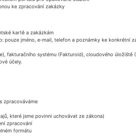
nou ke zpracování zakázky
entské kartě a zakázkám
: pouze jméno, e-mail, telefon a poznámky ke konkrétní 
pe), fakturačního systému (Fakturoid), cloudového úložiš
vé účely.
vás zpracováváme
jů, které jsme povinni uchovávat ze zákona)
ní zpracování
telném formátu