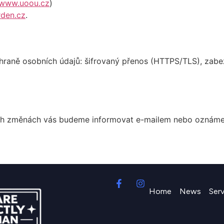
www.uoou.cz
)
rden.cz
.
chraně osobních údajů: šifrovaný přenos (HTTPS/TLS), zabe
h změnách vás budeme informovat e-mailem nebo oznámením
Home
News
Ser