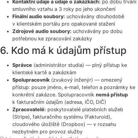
Kontaktní údaje a údaje o zakázkách:
po dobu trvání
smluvního vztahu a 3 roky po jeho ukončení
Finální audio soubory:
uchovávány dlouhodobě
v klientském portálu pro opakované stažení
Zdrojové audio soubory:
uchovávány po dobu
potřebnou ke zpracování zakázky
6. Kdo má k údajům přístup
Správce
(administrátor studia) — plný přístup ke
klientské kartě a zakázkám
Spolupracovník
(zvukový inženýr) — omezený
přístup: pouze jméno, e-mail, telefon a poznámky ke
konkrétní zakázce. Spolupracovník
nemá přístup
k fakturačním údajům (adresa, IČO, DIČ)
Zpracovatelé:
poskytovatelé platebních služeb
(Stripe), fakturačního systému (Fakturoid),
cloudového úložiště (Dropbox) — v rozsahu
nezbytném pro provoz služby