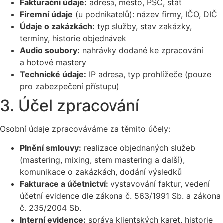
Fakturační údaje:
adresa, město, PSČ, stát
Firemní údaje
(u podnikatelů): název firmy, IČO, DIČ
Údaje o zakázkách:
typ služby, stav zakázky,
termíny, historie objednávek
Audio soubory:
nahrávky dodané ke zpracování
a hotové mastery
Technické údaje:
IP adresa, typ prohlížeče (pouze
pro zabezpečení přístupu)
3. Účel zpracování
Osobní údaje zpracováváme za těmito účely:
Plnění smlouvy:
realizace objednaných služeb
(mastering, mixing, stem mastering a další),
komunikace o zakázkách, dodání výsledků
Fakturace a účetnictví:
vystavování faktur, vedení
účetní evidence dle zákona č. 563/1991 Sb. a zákona
č. 235/2004 Sb.
Interní evidence:
správa klientských karet, historie