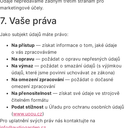
Údaje nepředáváme žádným třetím stranám pro
marketingové účely.
7. Vaše práva
Jako subjekt údajů máte právo:
Na přístup
— získat informace o tom, jaké údaje
o vás zpracováváme
Na opravu
— požádat o opravu nepřesných údajů
Na výmaz
— požádat o smazání údajů (s výjimkou
údajů, které jsme povinni uchovávat ze zákona)
Na omezení zpracování
— požádat o dočasné
omezení zpracování
Na přenositelnost
— získat své údaje ve strojově
čitelném formátu
Podat stížnost
u Úřadu pro ochranu osobních údajů
(
www.uoou.cz
)
Pro uplatnění svých práv nás kontaktujte na
info@audiogarden.cz
.