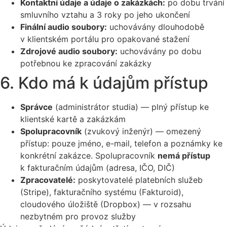
Kontaktní údaje a údaje o zakázkách:
po dobu trvání
smluvního vztahu a 3 roky po jeho ukončení
Finální audio soubory:
uchovávány dlouhodobě
v klientském portálu pro opakované stažení
Zdrojové audio soubory:
uchovávány po dobu
potřebnou ke zpracování zakázky
6. Kdo má k údajům přístup
Správce
(administrátor studia) — plný přístup ke
klientské kartě a zakázkám
Spolupracovník
(zvukový inženýr) — omezený
přístup: pouze jméno, e-mail, telefon a poznámky ke
konkrétní zakázce. Spolupracovník
nemá přístup
k fakturačním údajům (adresa, IČO, DIČ)
Zpracovatelé:
poskytovatelé platebních služeb
(Stripe), fakturačního systému (Fakturoid),
cloudového úložiště (Dropbox) — v rozsahu
nezbytném pro provoz služby