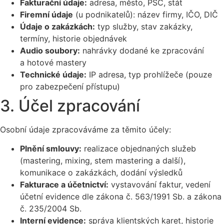
Fakturační údaje:
adresa, město, PSČ, stát
Firemní údaje
(u podnikatelů): název firmy, IČO, DIČ
Údaje o zakázkách:
typ služby, stav zakázky,
termíny, historie objednávek
Audio soubory:
nahrávky dodané ke zpracování
a hotové mastery
Technické údaje:
IP adresa, typ prohlížeče (pouze
pro zabezpečení přístupu)
3. Účel zpracování
Osobní údaje zpracováváme za těmito účely:
Plnění smlouvy:
realizace objednaných služeb
(mastering, mixing, stem mastering a další),
komunikace o zakázkách, dodání výsledků
Fakturace a účetnictví:
vystavování faktur, vedení
účetní evidence dle zákona č. 563/1991 Sb. a zákona
č. 235/2004 Sb.
Interní evidence:
správa klientských karet, historie