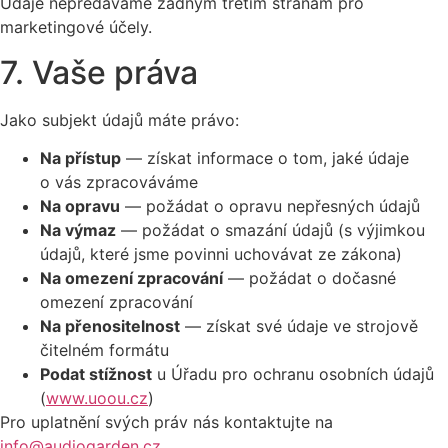
Údaje nepředáváme žádným třetím stranám pro
marketingové účely.
7. Vaše práva
Jako subjekt údajů máte právo:
Na přístup
— získat informace o tom, jaké údaje
o vás zpracováváme
Na opravu
— požádat o opravu nepřesných údajů
Na výmaz
— požádat o smazání údajů (s výjimkou
údajů, které jsme povinni uchovávat ze zákona)
Na omezení zpracování
— požádat o dočasné
omezení zpracování
Na přenositelnost
— získat své údaje ve strojově
čitelném formátu
Podat stížnost
u Úřadu pro ochranu osobních údajů
(
www.uoou.cz
)
Pro uplatnění svých práv nás kontaktujte na
info@audiogarden.cz
.