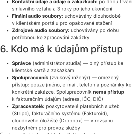
Kontaktní údaje a údaje o zakázkách:
po dobu trvání
smluvního vztahu a 3 roky po jeho ukončení
Finální audio soubory:
uchovávány dlouhodobě
v klientském portálu pro opakované stažení
Zdrojové audio soubory:
uchovávány po dobu
potřebnou ke zpracování zakázky
6. Kdo má k údajům přístup
Správce
(administrátor studia) — plný přístup ke
klientské kartě a zakázkám
Spolupracovník
(zvukový inženýr) — omezený
přístup: pouze jméno, e-mail, telefon a poznámky ke
konkrétní zakázce. Spolupracovník
nemá přístup
k fakturačním údajům (adresa, IČO, DIČ)
Zpracovatelé:
poskytovatelé platebních služeb
(Stripe), fakturačního systému (Fakturoid),
cloudového úložiště (Dropbox) — v rozsahu
nezbytném pro provoz služby