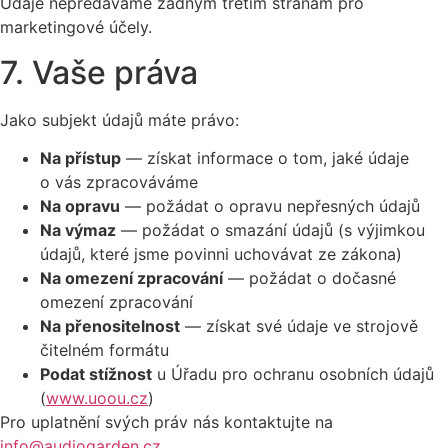
Údaje nepředáváme žádným třetím stranám pro
marketingové účely.
7. Vaše práva
Jako subjekt údajů máte právo:
Na přístup
— získat informace o tom, jaké údaje
o vás zpracováváme
Na opravu
— požádat o opravu nepřesných údajů
Na výmaz
— požádat o smazání údajů (s výjimkou
údajů, které jsme povinni uchovávat ze zákona)
Na omezení zpracování
— požádat o dočasné
omezení zpracování
Na přenositelnost
— získat své údaje ve strojově
čitelném formátu
Podat stížnost
u Úřadu pro ochranu osobních údajů
(
www.uoou.cz
)
Pro uplatnění svých práv nás kontaktujte na
info@audiogarden.cz
.