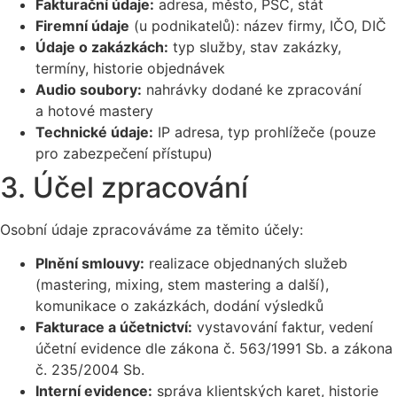
Fakturační údaje:
adresa, město, PSČ, stát
Firemní údaje
(u podnikatelů): název firmy, IČO, DIČ
Údaje o zakázkách:
typ služby, stav zakázky,
termíny, historie objednávek
Audio soubory:
nahrávky dodané ke zpracování
a hotové mastery
Technické údaje:
IP adresa, typ prohlížeče (pouze
pro zabezpečení přístupu)
3. Účel zpracování
Osobní údaje zpracováváme za těmito účely:
Plnění smlouvy:
realizace objednaných služeb
(mastering, mixing, stem mastering a další),
komunikace o zakázkách, dodání výsledků
Fakturace a účetnictví:
vystavování faktur, vedení
účetní evidence dle zákona č. 563/1991 Sb. a zákona
č. 235/2004 Sb.
Interní evidence:
správa klientských karet, historie