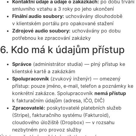
Kontaktní údaje a údaje o zakázkách:
po dobu trvání
smluvního vztahu a 3 roky po jeho ukončení
Finální audio soubory:
uchovávány dlouhodobě
v klientském portálu pro opakované stažení
Zdrojové audio soubory:
uchovávány po dobu
potřebnou ke zpracování zakázky
6. Kdo má k údajům přístup
Správce
(administrátor studia) — plný přístup ke
klientské kartě a zakázkám
Spolupracovník
(zvukový inženýr) — omezený
přístup: pouze jméno, e-mail, telefon a poznámky ke
konkrétní zakázce. Spolupracovník
nemá přístup
k fakturačním údajům (adresa, IČO, DIČ)
Zpracovatelé:
poskytovatelé platebních služeb
(Stripe), fakturačního systému (Fakturoid),
cloudového úložiště (Dropbox) — v rozsahu
nezbytném pro provoz služby