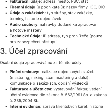
Fakturační údaje:
adresa, město, PSČ, stát
Firemní údaje
(u podnikatelů): název firmy, IČO, DIČ
Údaje o zakázkách:
typ služby, stav zakázky,
termíny, historie objednávek
Audio soubory:
nahrávky dodané ke zpracování
a hotové mastery
Technické údaje:
IP adresa, typ prohlížeče (pouze
pro zabezpečení přístupu)
3. Účel zpracování
Osobní údaje zpracováváme za těmito účely:
Plnění smlouvy:
realizace objednaných služeb
(mastering, mixing, stem mastering a další),
komunikace o zakázkách, dodání výsledků
Fakturace a účetnictví:
vystavování faktur, vedení
účetní evidence dle zákona č. 563/1991 Sb. a zákona
č. 235/2004 Sb.
Interní evidence:
správa klientských karet, historie