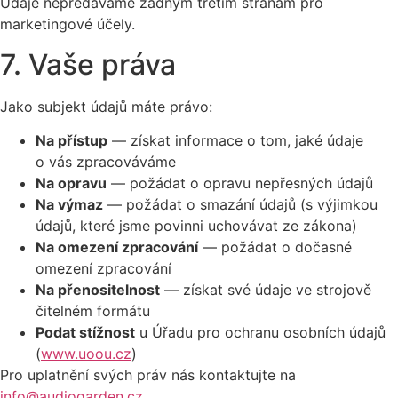
Údaje nepředáváme žádným třetím stranám pro
marketingové účely.
7. Vaše práva
Jako subjekt údajů máte právo:
Na přístup
— získat informace o tom, jaké údaje
o vás zpracováváme
Na opravu
— požádat o opravu nepřesných údajů
Na výmaz
— požádat o smazání údajů (s výjimkou
údajů, které jsme povinni uchovávat ze zákona)
Na omezení zpracování
— požádat o dočasné
omezení zpracování
Na přenositelnost
— získat své údaje ve strojově
čitelném formátu
Podat stížnost
u Úřadu pro ochranu osobních údajů
(
www.uoou.cz
)
Pro uplatnění svých práv nás kontaktujte na
info@audiogarden.cz
.