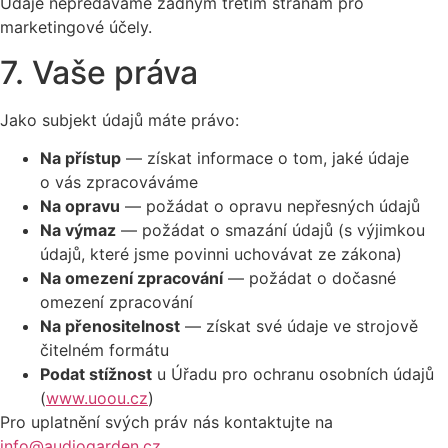
Údaje nepředáváme žádným třetím stranám pro
marketingové účely.
7. Vaše práva
Jako subjekt údajů máte právo:
Na přístup
— získat informace o tom, jaké údaje
o vás zpracováváme
Na opravu
— požádat o opravu nepřesných údajů
Na výmaz
— požádat o smazání údajů (s výjimkou
údajů, které jsme povinni uchovávat ze zákona)
Na omezení zpracování
— požádat o dočasné
omezení zpracování
Na přenositelnost
— získat své údaje ve strojově
čitelném formátu
Podat stížnost
u Úřadu pro ochranu osobních údajů
(
www.uoou.cz
)
Pro uplatnění svých práv nás kontaktujte na
info@audiogarden.cz
.