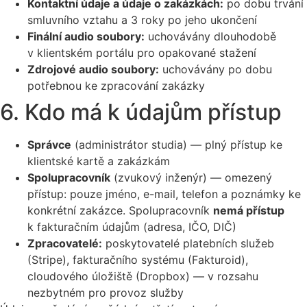
Kontaktní údaje a údaje o zakázkách:
po dobu trvání
smluvního vztahu a 3 roky po jeho ukončení
Finální audio soubory:
uchovávány dlouhodobě
v klientském portálu pro opakované stažení
Zdrojové audio soubory:
uchovávány po dobu
potřebnou ke zpracování zakázky
6. Kdo má k údajům přístup
Správce
(administrátor studia) — plný přístup ke
klientské kartě a zakázkám
Spolupracovník
(zvukový inženýr) — omezený
přístup: pouze jméno, e-mail, telefon a poznámky ke
konkrétní zakázce. Spolupracovník
nemá přístup
k fakturačním údajům (adresa, IČO, DIČ)
Zpracovatelé:
poskytovatelé platebních služeb
(Stripe), fakturačního systému (Fakturoid),
cloudového úložiště (Dropbox) — v rozsahu
nezbytném pro provoz služby