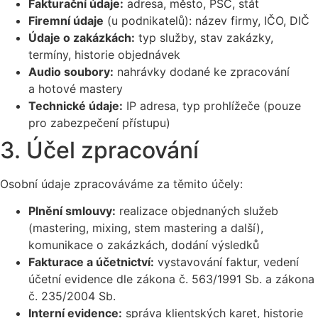
Fakturační údaje:
adresa, město, PSČ, stát
Firemní údaje
(u podnikatelů): název firmy, IČO, DIČ
Údaje o zakázkách:
typ služby, stav zakázky,
termíny, historie objednávek
Audio soubory:
nahrávky dodané ke zpracování
a hotové mastery
Technické údaje:
IP adresa, typ prohlížeče (pouze
pro zabezpečení přístupu)
3. Účel zpracování
Osobní údaje zpracováváme za těmito účely:
Plnění smlouvy:
realizace objednaných služeb
(mastering, mixing, stem mastering a další),
komunikace o zakázkách, dodání výsledků
Fakturace a účetnictví:
vystavování faktur, vedení
účetní evidence dle zákona č. 563/1991 Sb. a zákona
č. 235/2004 Sb.
Interní evidence:
správa klientských karet, historie